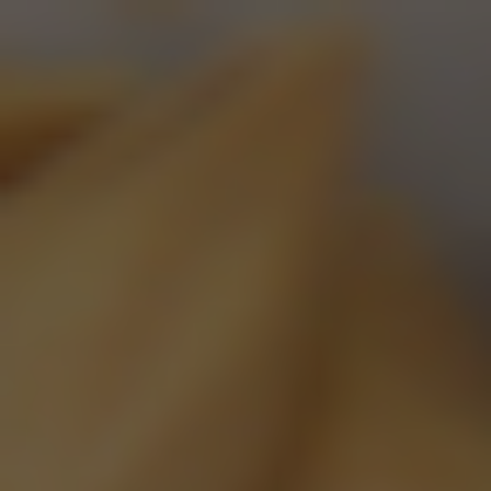
Nos bières
Toutes les bières
Bière alcoolisée